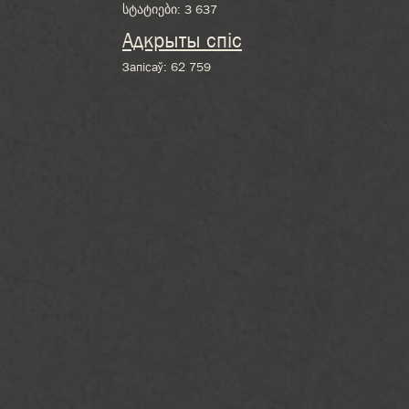
სტატიები:
3 637
Адкрыты спіс
Запісаў:
62 759